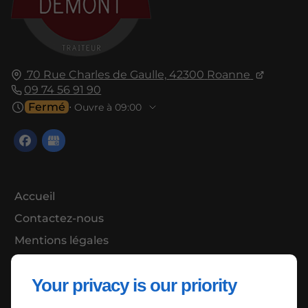
70 Rue Charles de Gaulle,
42300
Roanne
09 74 56 91 90
Fermé
⋅ Ouvre à 09:00
Accueil
Contactez-nous
Mentions légales
Plan du site
Your privacy is our priority