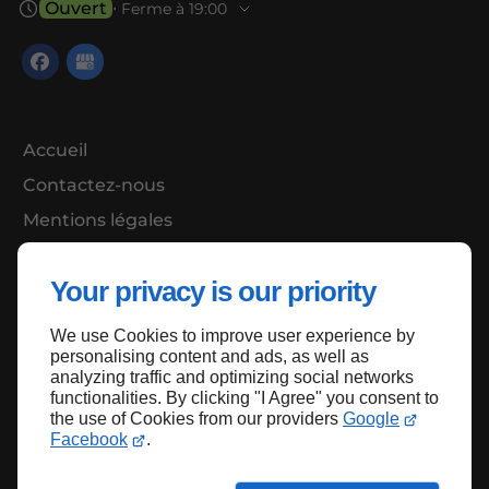
Ouvert
⋅ Ferme à 19:00
Accueil
Contactez-nous
Mentions légales
Plan du site
Your privacy is our priority
We use Cookies to improve user experience by
Haut de page
personalising content and ads, as well as
analyzing traffic and optimizing social networks
functionalities. By clicking "I Agree" you consent to
the use of Cookies from our providers
Google
Facebook
.