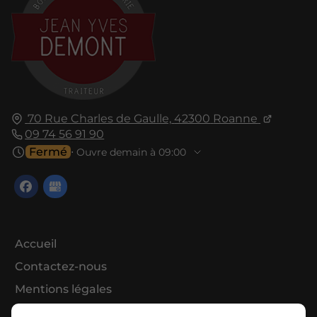
70 Rue Charles de Gaulle,
42300
Roanne
09 74 56 91 90
Fermé
⋅ Ouvre demain à 09:00
Accueil
Contactez-nous
Mentions légales
Plan du site