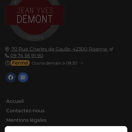
70 Rue Charles de Gaulle,
42300
Roanne
09 74 56 91 90
Fermé
⋅ Ouvre demain à 08:30
Accueil
Contactez-nous
Mentions légales
Plan du site