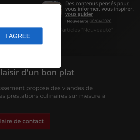
Des contenus pensés pour
vous informer, vous inspirer,
vous guider
08/04/2026
Nouveauté
Plus d'articles "Nouveauté"
I AGREE
plaisir d'un bon plat
issement propose des viandes de
des prestations culinaires sur mesure à
aire de contact