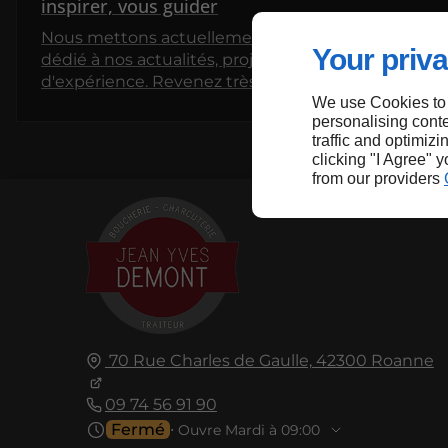
inspirer, vous guider
Nous mettons actuellement en place un espace
Your priva
dédié à nos actualités, projets et partages
d'expérience. Revenez très bientôt pour découvrir
We use Cookies to
nos premiers articles !
personalising conte
traffic and optimizi
clicking "I Agree" 
from our providers
70 Rue Charles de Gaulle,
42300
Roanne
09 74 56 91 90
Fermé
⋅ Ouvre Mardi à 09:00