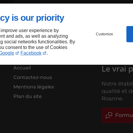
cy is our priority
 improve user experience by
Customize
nt and ads, as well as analyzing
ng social networks functionalities. By
you consent to the use of Cookies
Google
Facebook
.
Le vrai 
Accueil
Contactez-nous
Notre établ
Mentions légales
qualité et 
Plan du site
Roanne.
Formul