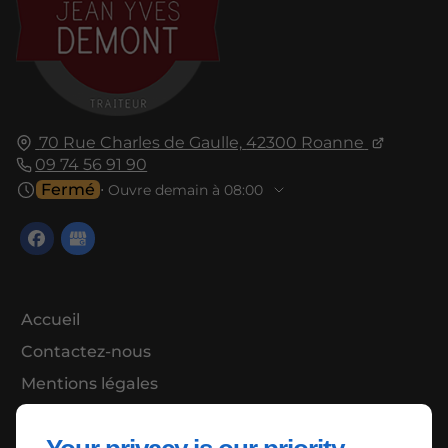
70 Rue Charles de Gaulle,
42300
Roanne
09 74 56 91 90
Fermé
⋅ Ouvre demain à 08:00
Accueil
Contactez-nous
Mentions légales
Plan du site