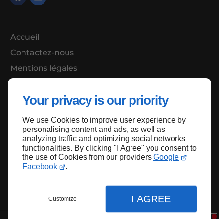
Accueil
Contactez-nous
Mentions légales
Plan du site
Your privacy is our priority
We use Cookies to improve user experience by
Haut de page
personalising content and ads, as well as
analyzing traffic and optimizing social networks
functionalities. By clicking "I Agree" you consent to
the use of Cookies from our providers
Google
Facebook
.
I AGREE
Customize