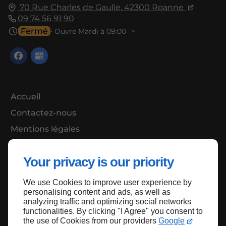
70 Rue Charles de Gaulle,
42300
Roanne
09 74 56 91 90
Fermé
⋅ Ouvre Mardi à 09:00
Accueil
Contactez-nous
Mentions légales
Plan du site
Your privacy is our priority
We use Cookies to improve user experience by
Haut de page
personalising content and ads, as well as
analyzing traffic and optimizing social networks
functionalities. By clicking "I Agree" you consent to
the use of Cookies from our providers
Google