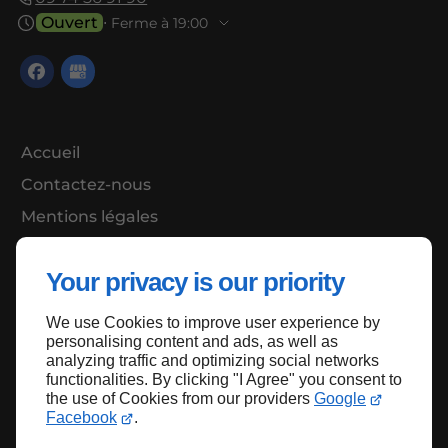
Ouvert
⋅ Ferme à 19:00
Accueil
Contactez-nous
Mentions légales
Plan du site
Your privacy is our priority
We use Cookies to improve user experience by
Haut de page
personalising content and ads, as well as
analyzing traffic and optimizing social networks
functionalities. By clicking "I Agree" you consent to
the use of Cookies from our providers
Google
Facebook
.