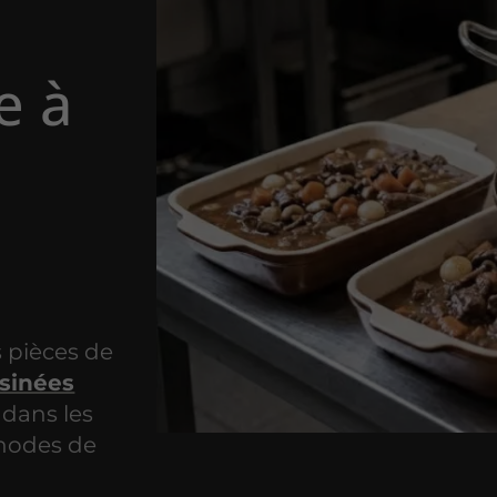
e à
 pièces de
isinées
 dans les
thodes de