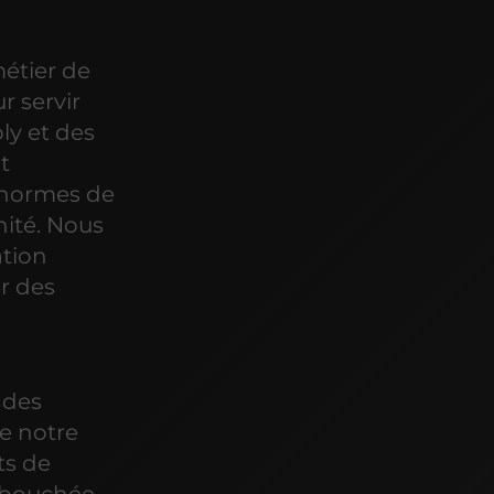
métier de
r servir
ly et des
t
s normes de
nité. Nous
ation
r des
 des
de notre
ts de