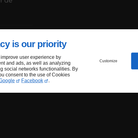
er de
cy is our priority
 improve user experience by
aire
Customize
nt and ads, as well as analyzing
ng social networks functionalities. By
you consent to the use of Cookies
Google
Facebook
.