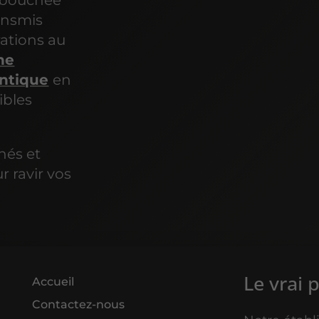
e bouchée
ansmis
ations au
ne
entique
en
ibles
nés et
 ravir vos
Le vrai 
Accueil
Contactez-nous