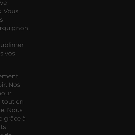
ive
s. Vous
es
rguignon,
sublimer
s vos
gement
ir. Nos
pour
s tout en
te. Nous
e grâce à
ts