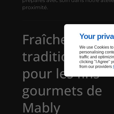
préparés avec soin dans notre ateli
proximité.
Fraîcheur et
Your priva
We use Cookies to
tradition culin
personalising conte
traffic and optimizi
clicking "I Agree" 
pour les fins
from our providers
gourmets de
Mably