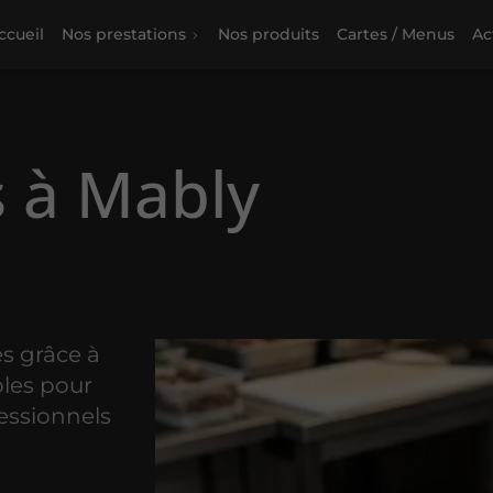
ccueil
Nos prestations
Nos produits
Cartes / Menus
Ac
s à Mably
s grâce à
bles pour
essionnels