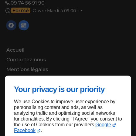
09 74 56 91 90
Fermé
⋅ Ouvre Mardi à 09:00
Accueil
Contactez-nous
Mentions légales
Plan du site
Your privacy is our priority
We use Cookies to improve user experience by
Haut de page
personalising content and ads, as well as
analyzing traffic and optimizing social networks
functionalities. By clicking "I Agree" you consent to
the use of Cookies from our providers
Google
Facebook
.