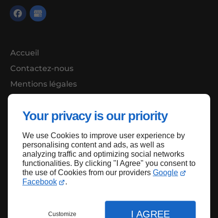
Accueil
Contactez-nous
Mentions légales
Plan du site
Your privacy is our priority
We use Cookies to improve user experience by
Haut de page
personalising content and ads, as well as
analyzing traffic and optimizing social networks
functionalities. By clicking "I Agree" you consent to
the use of Cookies from our providers
Google
Facebook
.
I AGREE
Customize